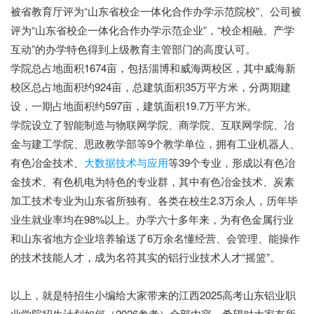
被省教育厅评为“山东省校企一体化合作办学示范院校”、公司被
评为“山东省校企一体化合作办学示范企业”，“校企相融、产学
互动”的办学特色得到上级教育主管部门的高度认可。
学院总占地面积1674亩，包括淄博和威海两校区，其中威海新
校区总占地面积约924亩，总建筑面积35万平方米，分两期建
设，一期占地面积约597亩，建筑面积19.7万平方米。
学院设立了智能制造与物联网学院、商学院、互联网学院、冶
金与建工学院、思政教学部等9个教学单位，拥有工业机器人、
有色冶金技术、
大数据技术与应用
等39个专业，形成以有色冶
金技术、有色机电为特色的专业群，其中有色冶金技术、炭素
加工技术专业为山东省所独有。各类在校生2.3万余人，历年毕
业生就业率均在98%以上。办学六十多年来，为有色金属行业
和山东省地方企业培养输送了6万余名懂经营、会管理、能操作
的技术技能人才，成为名符其实的铝行业技术人才“摇篮”。
特招
生
以上，就是特招生小编给大家带来的江西2025高考山东铝业职
业学院招生计划如何（2026参考）全部内容，希望对大家有所