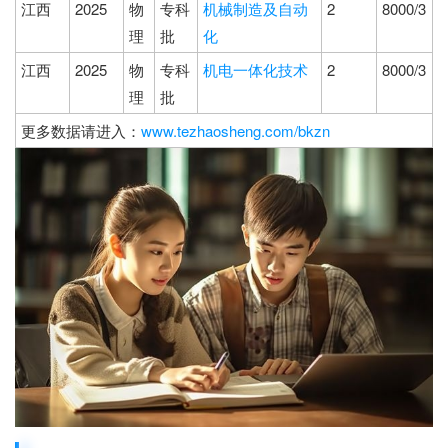
江西
2025
物
专科
机械制造及自动
2
8000/3
理
批
化
江西
2025
物
专科
机电一体化技术
2
8000/3
理
批
更多数据请进入：
www.tezhaosheng.com/bkzn