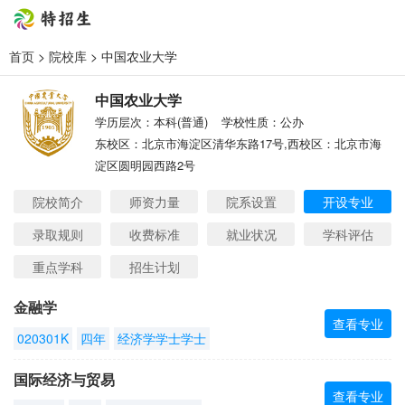
首页
>
院校库
> 中国农业大学
中国农业大学
学历层次：本科(普通)
学校性质：公办
东校区：北京市海淀区清华东路17号,西校区：北京市海
淀区圆明园西路2号
院校简介
师资力量
院系设置
开设专业
录取规则
收费标准
就业状况
学科评估
重点学科
招生计划
金融学
查看专业
020301K
四年
经济学学士学士
国际经济与贸易
查看专业