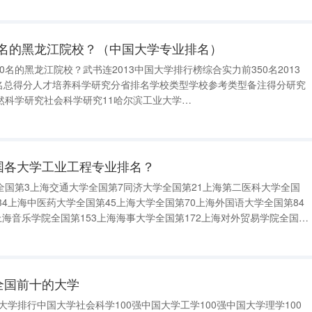
0名的黑龙江院校？（中国大学专业排名）
50名的黑龙江院校？武书连2013中国大学排行榜综合实力前350名2013
排名校名总得分人才培养科学研究分省排名学校类型学校参考类型备注得分研究
然科学研究社会科学研究11哈尔滨工业大学
14.6957.3754.672.69黑1理工工学类研究2型国家重点建设大学68哈尔滨工程
国各大学工业工程专业排名？
全国第3上海交通大学全国第7同济大学全国第21上海第二医科大学全国
34上海中医药大学全国第45上海大学全国第70上海外国语大学全国第84
上海音乐学院全国第153上海海事大学全国第172上海对外贸易学院全国第
195上海戏剧学院全国第195暂列出全国前200名内上海高校如有遗漏敬请
全国前十的大学
大学排行中国大学社会科学100强中国大学工学100强中国大学理学100