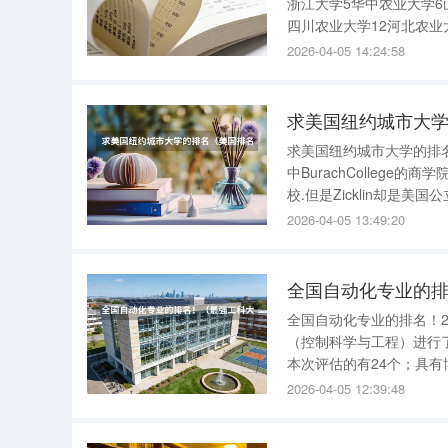
浙江大学5华中农业大学6
四川农业大学12河北农业
林业大学18山西农业大学
2026-04-05 14:24:58
24甘肃农业大
求美国纽约城市大
求美国纽约城市大学的排名Zick
中BurachCollege的商
校.但是Zicklin却是美
背离了纽约市"为了让所以
2026-04-05 13:49:20
全国自动化专业的
全国自动化专业的排名！
（控制科学与工程）进行
本次评估的有24个；具有
级学科硕士学位授予权的
2026-04-05 12:39:48
51个。前十名为：1清华