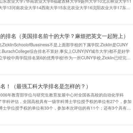
山东农业大学7华南农业大学8福建农林大学9扬州大学10北京林业大学11
大学13河南农业大学14西南大学15东北农业大学16沈阳农业大学17东北
19吉林大学20兰州大学21湖南农业大学22安徽农业大学23中国海洋大学
学的排名（美国排名前十的大学？麻烦把英文一起附上）
linSchoolofBussiness不是上面那学校的下属学院.Zicklin是CUNY
学院.BurachCollege综合排名不算好,事实上CUNY(NY城市大学)都不是好学
国公立学校中商学院排名第6的优秀学校!作为一所CUNY学校,Zicklin已经完全
学生都有大学上"的初
排名！（最强工科大学排名是怎样的？）
2006年教育部学位与研究生教育发展中心对全国各高校的自动化学科
了学科评估，全国高校具有一级学科博士学位授予权的单位有27个，参加
博士学位授予权的单位有33个，参加本次评估的有11个；还有3个具有一
单位和13个具有硕士学位授予权的单位也参加了本次评估。参评单位共
大学，2东北大学，3