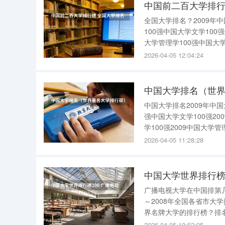
中国前二百大学排行
全国大学排名？2009年
100强中国大学文学100
大学管理学100强中国大学
是?名次学校名称所在省/市
2026-04-05 12:04:24
大学浙
中国大学排名（世
中国大学排名2009年中国
强中国大学文学100强20
学100强2009中国大学管
学医学50强参考资料：www.
2026-04-05 11:28:28
中国大学世界排行榜
广播电视大学在中国排第几你好，2008中国
～2008年全国各省市大学排行榜出炉 2008中国一流大学综合实力
界名牌大学的排行榜？排名学校(
2CaliforniaUniversit
2026-04-05 10:52:05