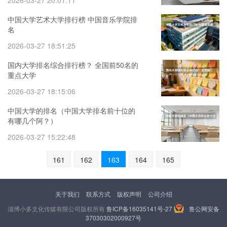
2026-03-27 20:01:11
中国大学艺术大学排行榜 中国音乐学院排
名
2026-03-27 18:51:25
国内大学排名综合排行榜？ 全国前50名的
重点大学
2026-03-27 18:15:06
中国大学的排名（中国大学排名前十位的
有哪几个阿？）
2026-03-27 15:22:48
161
162
163
164
165
关于我们
联系方式
版权声明
公司介绍
淄博小多文化传媒有限公司版权所有
鲁ICP备16035141号-27
鲁公网安备
37030302000927号