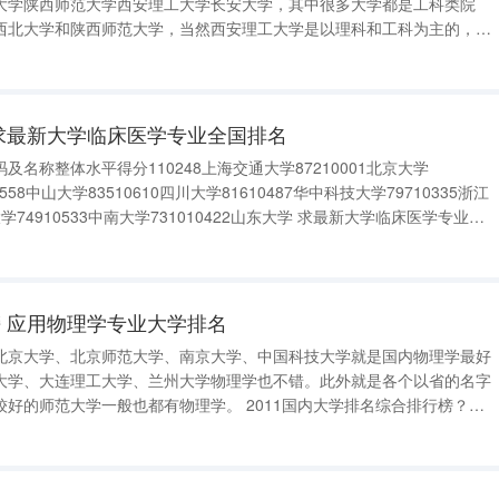
大学陕西师范大学西安理工大学长安大学，其中很多大学都是工科类院
西北大学和陕西师范大学，当然西安理工大学是以理科和工科为主的，其
长安大学，多多少少都偏工一些，其实工科比理科的就业好一些，建议你
学百强排行榜中国十大名牌大学榜中
求最新大学临床医学专业全国排名
名称整体水平得分110248上海交通大学87210001北京大学
0558中山大学83510610四川大学81610487华中科技大学79710335浙江
大学74910533中南大学731010422山东大学 求最新大学临床医学专业全
国排名1北京大学 2复旦大学 3上海第二医科大学 4中山大学 5华中科
 应用物理学专业大学排名
北京大学、北京师范大学、南京大学、中国科技大学就是国内物理学最好
大学、大连理工大学、兰州大学物理学也不错。此外就是各个以省的名字
好的师范大学一般也都有物理学。 2011国内大学排名综合排行榜？
北京大学 2清华大学3复旦大学4中国科学技术大学5南京大学6 上海交通大学
9