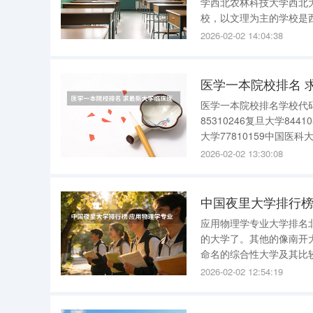
学西北农林科技大学西北
校，以文理为主的学校是
余的西安交大西电农林和
2026-02-02 14:04:38
选择工科！ 最新中国大
医学一本院校排名 
医学一本院校排名学校代码及
85310246复旦大学8441
大学77810159中国医科
2026-02-02 13:30:08
中国夜里大学排行榜
应用物理学专业大学排名
的大学了。其他的像南开
命名的综合性大学及其比较
2011中国大学50强 1
2026-02-02 12:54:19
7浙江大学8中国人民大学 