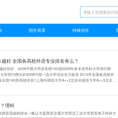
南
招生简章
特殊招生
多越好 全国各高校外语专业排名有么？
越好你好，2008中国大学排名榜100强2008年各专业学科大学排行榜
省市大学排行榜出炉2008中国一流大学综合实力纵览 2010年全国各高校外
全国160所高校排名1上海外国语大学A++2北京外国语大学A++3北京大
大学A+6复旦大学A+7南京师范大学A+8山东大学A9大连外国语学院A10华
学？理科
科西安高校的排名一般认为是西安交通大学西北工业大学西安电子科技大