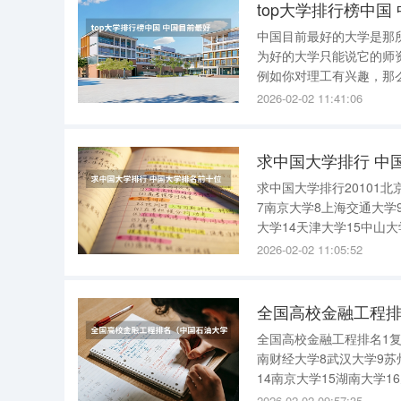
top大学排行榜中
中国目前最好的大学是那
为好的大学只能说它的师
例如你对理工有兴趣，那
的选择。所以说，我们不
2026-02-02 11:41:06
能够适合自己的学校，能
求中国大学排行 中
求中国大学排行20101
7南京大学8上海交通大学
大学14天津大学15中山大
大学21四川大学22东南大
2026-02-02 11:05:52
学28吉林大
全国高校金融工程
全国高校金融工程排名1复
南财经大学8武汉大学9苏
14南京大学15湖南大学1
（华东）的热门专业是那些？中国石油
2026-02-02 09:57:35