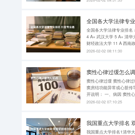
来划分的，中国石油大
全国各大学法律专业
全国各大学法律专业排名 名次等级 校名 1 A++ 中国人民大学 2 A
4 A+ 武汉大学 5 A+ 清华大学 6 A+ 吉林大学 7 A+ 复旦大学 8 A 中山大学 9 A 厦门大学 10 A 中南
财经政法大学 11 A
2026-02-02 08:11:30
窦性心律过缓怎么
窦性心律过缓 窦性心律过缓是心脏跳动频率低于每分钟60次的一种常见心律失常 ，其核心机制与
窦房结功能异常或心脏传
开说明： 一、病因 窦性心律过缓的病因可分为生理性和病理性两类。生理性原因常见于健康人
群，如睡眠、休息状态或
2026-02-02 07:10:25
内疾病、严重缺氧、低温
我国重点大学排名 
我国重点大学排名1清华大学