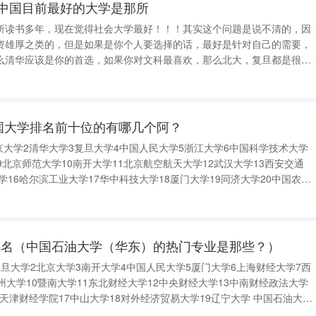
国 中国目前最好的大学是那所
所读书多年，现在觉得社会大学最好！！！其实这个问题是说不清的，因
资雄厚之类的，但是如果是你个人要选择的话，最好是针对自己的需要，
么清华应该是你的首选，如果你对文科最喜欢，那么北大，复旦都是很好
能随便跟风，人家说那好的，我们就去读，那只是瞎读书。应该选择一个
提供自己最好的学校！！！希望你
国大学排名前十位的有哪几个阿？
北京大学2清华大学3复旦大学4中国人民大学5浙江大学6中国科学技术大学
9北京师范大学10南开大学11北京航空航天大学12武汉大学13西安交通
学16哈尔滨工业大学17华中科技大学18厦门大学19同济大学20中国农业
学23中南大学24大连理工大学25华东师范大学26北京理工大学27山东大
排名（中国石油大学（华东）的热门专业是那些？）
旦大学2北京大学3南开大学4中国人民大学5厦门大学6上海财经大学7西
州大学10暨南大学11东北财经大学12中央财经大学13中南财经政法大学
6天津财经学院17中山大学18对外经济贸易大学19辽宁大学 中国石油大学
大学（华东）的热门专业 热门专业是按照山东省一些规定