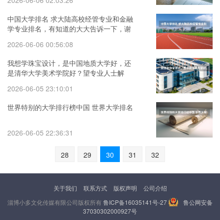
2026-06-06 02:03:26
中国大学排名 求大陆高校经管专业和金融
学专业排名，有知道的大大告诉一下，谢
啦。
2026-06-06 00:56:08
我想学珠宝设计，是中国地质大学好，还
是清华大学美术学院好？望专业人士解
答，不知道的别来捣乱！（全国工程力学
2026-06-05 23:10:01
大排名）
世界特别的大学排行榜中国 世界大学排名
2026-06-05 22:36:31
28
29
30
31
32
关于我们
联系方式
版权声明
公司介绍
淄博小多文化传媒有限公司版权所有
鲁ICP备16035141号-27
鲁公网安备
37030302000927号