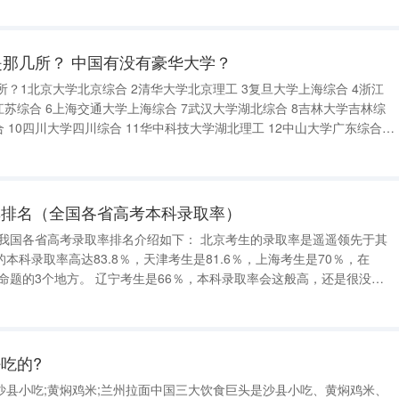
是那几所？ 中国有没有豪华大学？
所？1北京大学北京综合 2清华大学北京理工 3复旦大学上海综合 4浙江
江苏综合 6上海交通大学上海综合 7武汉大学湖北综合 8吉林大学吉林综
 10四川大学四川综合 11华中科技大学湖北理工 12中山大学广东综合
13南开大学天津综合 14北京师范大学北京师范 15中国科技大学安徽理工 中国
率排名（全国各省高考本科录取率）
本科录取率高达83.8％，天津考生是81.6％，上海考生是70％，在
66％，本科录取率会这般高，还是很没有
林考生也并不是属于考生大省，本科
吃的?
沙县小吃;黄焖鸡米;兰州拉面中国三大饮食巨头是沙县小吃、黄焖鸡米、