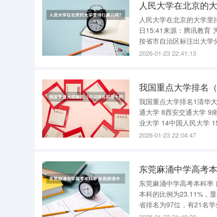
人民大学在北京的大
人民大学在北京的大学里排行
日15:41来源：腾讯教
按省市自治区标注出大学
表在每年由武书连主编、中
2026-01-23 22:41:13
连续5年的《挑大
我国重点大学排名（
我国重点大学排名1清华大学
通大学 8西安交通大学 9
业大学 14中国人民大学 1
中山大学 中国排名前五十
2026-01-23 22:04:47
东莞麻涌中学高考本
东莞麻涌中学高考本科率
本科的比例为23.11%
省排名为97位，有21名
847位，有7名学生取得了600分以上的成绩。 此外
2026-01-23 21:40:30