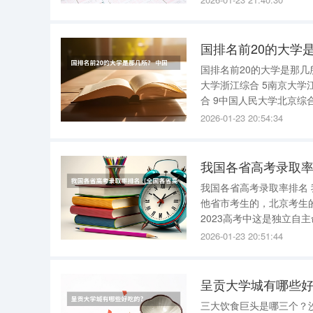
中文科高优上线人数为11
国排名前20的大学
国排名前20的大学是那几
大学浙江综合 5南京大学
合 9中国人民大学北京综合
2026-01-23 20:54:34
我国各省高考录取
我国各省高考录取率排名 我国各省高考录取率排名介绍如下： 北京考生的录取率是遥遥领先于其
他省市考生的，北京考生的
2023高考中这是独立自主命题的3个地方。 辽宁考生是
想到的，福建考生是62％进入了top5。 吉林考生是60％，吉
2026-01-23 20:51:44
录取率还
呈贡大学城有哪些好
三大饮食巨头是哪三个？