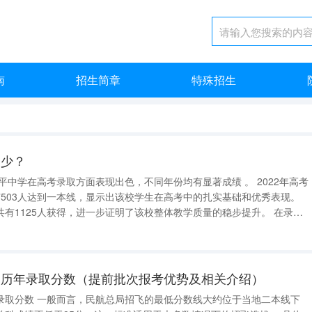
南
招生简章
特殊招生
多少？
1125人获得，进一步证明了该校整体教学质量的稳步提升。 在录取
高校，其中63人被985高校录取，81人被211高校录取，这些数字
的历年录取分数（提前批次报考优势及相关介绍）
录取分数 一般而言，民航总局招飞的最低分数线大约位于当地二本线下