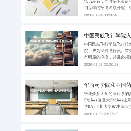
10%左右，同时要求英语
到每年的招飞名额分配，
考总分达到二本线，并且
2026-01-24 00:30:48
中国民航飞行学院入
中国民航飞行学院飞行技
院，成为民航飞行员。首
有明显的疤痕，并且必须
没有潜在的健康隐患。 除了身体健康之外，学术成绩也是评估的一部分。报考者需要达到所在省
2026-01-23 23:30:23
份的本科三线，而河北省
华西药学院和中国药
给我众多大学的医科系的排
学2A++复旦大学3A++
学8A+四川大学9A中南大
14A武汉大学15A山东大
2026-01-23 23:17:39