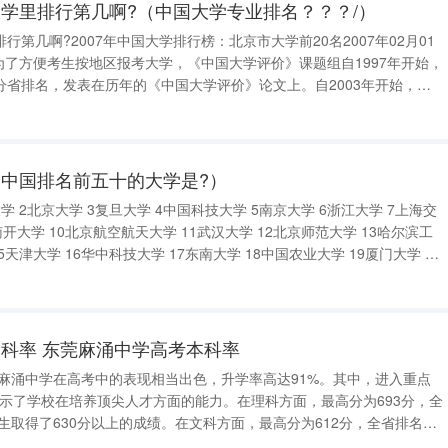
学里排行第几啊?（中国大学专业排名？？？/）
第几啊?2007年中国大学排行榜：北京市大学前20名2007年02月01
育 为了方便考生按地区报考大学，《中国大学评价》课题组自1997年开始，
分省排名，发表在历年的《中国大学评价》论文上。自2003年开始，发
国统计出版社出版的《挑大学选专业－高考志愿填报指南》上。 现将
中国排名前五十的大学是?）
 2北京大学 3复旦大学 4中国科技大学 5南京大学 6浙江大学 7上海交
南开大学 10北京航空航天大学 11武汉大学 12北京师范大学 13哈尔滨工
5天津大学 16华中科技大学 17东南大学 18中国农业大学 19厦门大学 20
的大学是?中国排名前五十的大学 1清华大学2北京大学3
科率 东莞麻涌中学高考本科率
 麻涌中学在高考中的表现相当出色，升学率高达91%。其中，进入重点
，显示了学校在培养顶尖人才方面的能力。在理科方面，最高分为693分，全
学生取得了630分以上的成绩。在文科方面，最高分为612分，全省排名为
，学校在高优上线方面也取得了显著成绩，其