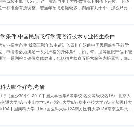
单科成绩不低于85分。这一标准适用于大多数情况下的招飞选拔。 具体
这一标准会有所调整。若当年招飞名额较多，例如有几十个，那么只要高
英语单科成绩超过90分，基本上就能满足报名条件。这样的成绩在竞争激
烈的招飞选拔中占有一定优势。 然而，如
学条件 中国民航飞行学院飞行技术专业招生条件
术专业招生条件 我高三那年曾申请进入四川广汉的中国民用航空飞行学
先，申请者必须满足一系列严格的身体条件，如手臂、脸等显眼部位不能
通过一系列检查确保身体健康，包括拍片检查五脏六腑等内脏器官，确保
的具体要求则是英语成绩需达
科大哪个好考,考研
行（至少30个）2010中国大学医学A等学校 名次等级校名1A++北京大
上海交通大学4A++中山大学5A++浙江大学6A+华中科技大学7A+首都医科大
学10A中国药科大学11A中国医科大学12A南方医科大学13A南京医科大学
学16A沈阳药科大学17A西安交通大学 华西药学院和中国药科大哪个好