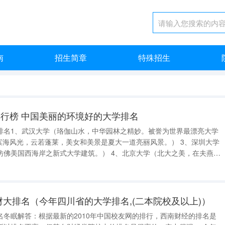
南
招生简章
特殊招生
行榜 中国美丽的环境好的大学排名
排名1、武汉大学（珞伽山水，中华园林之精妙。被誉为世界最漂亮大学
滨海风光，云若蓬莱，美女和美景是夏大一道亮丽风景。） 3、深圳大学
仿佛美国西海岸之新式大学建筑。） 4、北京大学（北大之美，在夫燕园
名一湖。） 5、清华大学（水木清华，荷塘月色，竭尽玲珑剔透，尽显规
大学（具有西洋风格的
财大排名（今年四川省的大学排名,(二本院校及以上)）
名冬眠解答：根据最新的2010年中国校友网的排行，西南财经的排名是