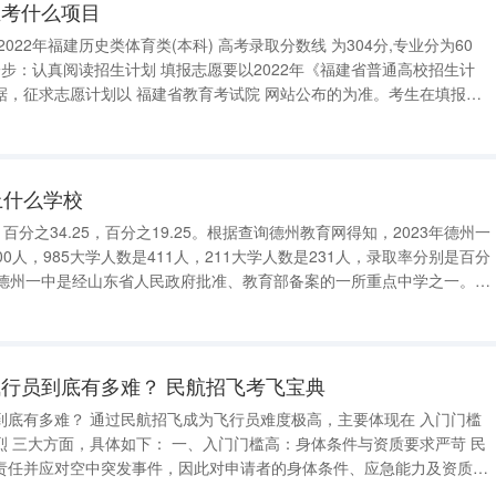
生考什么项目
据，征求志愿计划以 福建省教育考试院 网站公布的为准。考生在填报志
：填写志愿样表 将自己选择的院校及专业志
上什么学校
 百分之34.25，百分之19.25。根据查询德州教育网得知，2023年德州一
0人，985大学人数是411人，211大学人数是231人，录取率分别是百分
.25。德州一中是经山东省人民政府批准、教育部备案的一所重点中学之一。
安徽高考13万名能上什么学校 安徽高考13万名可以报考的学校有三明学院、山东第一医科大学、
行员到底有多难？ 民航招飞考飞宝典
难度极高，主要体现在 入门门槛
苛 民
责任并应对空中突发事件，因此对申请者的身体条件、应急能力及资质有