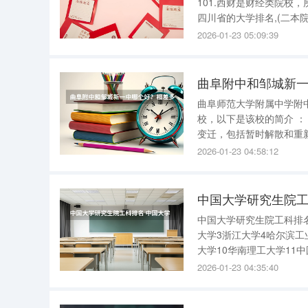
101.西财是财经类院校
四川省的大学排名,(二本
工大学第4名四川师范大学
2026-01-23 05:09:39
油大学第9名成都中医药大
曲阜附中和邹城新
曲阜师范大学附属中学附中简介 曲阜师范大学附属中学是一所位于山东省曲
校，以下是该校的简介 ： 创建历史 ：学校创建于1957年，原名曲阜师范学院附属中学。历经多次
变迁，包括暂时解散和重新成
：2004年，曲阜师范
2026-01-23 04:58:12
步推动
中国大学研究生院工
中国大学研究生院工科排
大学3浙江大学4哈尔滨工
大学10华南理工大学11
16武汉大学17北京理工大
2026-01-23 04:35:40
(点击学校名称可查看详