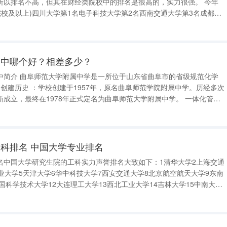
，所以排名不高，但其在财经类院校中的排名是很高的，实力很强。 今年
院校及以上)四川大学第1名电子科技大学第2名西南交通大学第3名成都理
第5名四川农业大学第6名西南财经大学第7名西南科技大学第8名西南石
学第10名
一中哪个好？相差多少？
阜市的省级规范化学
立，最终在1978年正式定名为曲阜师范大学附属中学。 一体化管理
大学党委决定将附属小学并入附中，实现了小学和中学的一体化管理，进一
科排名 中国大学专业排名
名中国大学研究生院的工科实力声誉排名大致如下：1清华大学2上海交通
业大学5天津大学6华中科技大学7西安交通大学8北京航空航天大学9东南
中国科学技术大学12大连理工大学13西北工业大学14吉林大学15中南大学
学18同济大学 中国大学专业排名2008年16所中国一流大学综合实力纵览