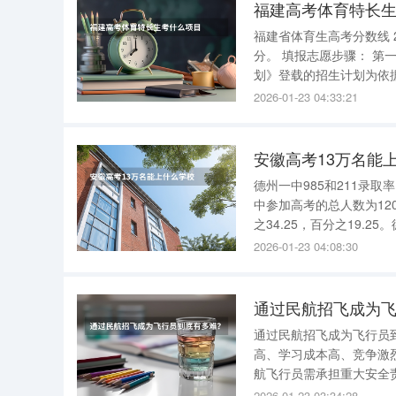
福建高考体育特长
福建省体育生高考分数线 2022年福建历史类体育类(本科) 高考录取分数线 为304分,专业分为60
分。 填报志愿步骤： 第一步：认真阅读招生计划 填报志愿要以2022年《福建省普通高校招生计
划》登载的招生计划为依
愿前，应认真查阅招生计划，了解招生政策。 第二步
2026-01-23 04:33:21
愿填写到相
安徽高考13万名能
德州一中985和211录取率
中参加高考的总人数为120
之34.25，百分之19
2026-01-23 04:08:30
通过民航招飞成为飞
通过民航招飞成为飞行员到底有多难？ 通过民航招飞成为飞行员
高、学习成本高、竞争激烈 三大方面，具体如下： 一、入门门槛高：身体条件与资质要求严
航飞行员需承担重大安全
硬性要求： 身体条件 ：需通过严格的体检，包括视力（如裸眼视力不低于C字表0.1）、身高（通
2026-01-23 03:34:28