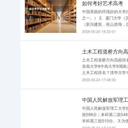
如何考好艺术高考
中国美丽的环境好的大学
之一。） 2、厦门大学（
（新兴建筑，依山傍海，
一景；燕园之美，存诸未
2026-05-24 18:23:01
模气派。） 6、中国海洋
土木工程道桥方向高
土木工程道桥方向高校排名
东南大学8中南大学9湖南大
土木工程排名？清华大学1 同济大学2 哈尔滨工业大学3 浙江大学4 湖南大学5 大连理工大学6 
2026-05-24 17:48:30
中国人民解放军理
中国人民解放军理工大学招
批598分；本科第二批54
本科第三批510分。 3
科320分、理科310分
2026-05-24 17:12:56