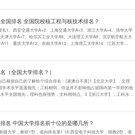
全国排名 全国院校核工程与核技术排名？
名1、西安交通大学A+2、上海交通大学A+3、浙江大学A+4、清华大学
6、天津大学A+7、哈尔滨工业大学A8、大连理工大学A9、北京航空航天大
A11、重庆大学A12、东南大学A13、上海理工大学A14、江苏大学
、华北电力大学A17、南京理工大学A18、东北大学A19、北京科技大学
排名（全国大学排名？）
自己根据自己的了解给个综合排名：{港澳台不算}1【北京大学】，文理
国学术水平遥遥领先；工科稍弱，但这并不影响他占据国内第一学府的地
科水平全国领先，理科也很强势，文科稍弱点。3【浙江大学】，工科水平
三，文科稍弱。4【复旦大学】，文科全国应该仅次于北大，理工科稍
国经济中心，地理位置优越，就
排名 中国大学排名前十位的是哪几所？