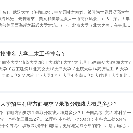
排名1、武汉大学（珞伽山水，中华园林之精妙。被誉为世界最漂亮大学
滨海风光，云若蓬莱，美女和美景是夏大一道亮丽风景。） 3、深圳大学
仿佛美国西海岸之新式大学建筑。） 4、北京大学（北大之美，在夫燕园
名一湖。） 5、清华大学（水木清华，荷塘月色，竭尽玲珑剔透，尽显规
大学（具有西洋风格的
校排名 大学土木工程排名？
同济大学1清华大学2哈工大3浙江大学4大连理工5西南交大6河海大学7
学10西安建筑11北京交大12天津大学13重庆大学14武汉理工15 大学
北京
交通大学（原北方交通大学）7 河海大学8 西南交通大学9
工大学招生有哪方面要求？录取分数线大概是多少？
生有哪方面要求？录取分数线大概是多少？1. 全国高考 文科 本科第一
8分；本科第三批522分。 2.理科 本科第一批593分；本科第二批534分；
.为便于引导考生填报高职(专科)志愿，更好地完成今年的招生计划，确定文
为填报高职(专科)志愿的参考分数线。专科第一批和专科第二批录取控制分数