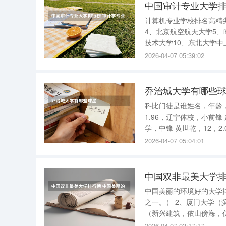
中国审计专业大学排
计算机专业学校排名高精
4、北京航空航天大学5、
技术大学10、东北大学中
西安电子科技大学4、北京
2026-04-07 05:39:02
9、中国计量学院10、重
乔治城大学有哪些
科比门徒是谁姓名，年龄，
1.96，辽宁体校，小前锋 
学，中锋 黄世乾，12，2
张恒山，17，1.88，北京
2026-04-07 05:04:01
中国双非最美大学排
中国美丽的环境好的大学
之一。） 2、厦门大学（
（新兴建筑，依山傍海，
一景；燕园之美，存诸未
2026-04-07 03:17:17