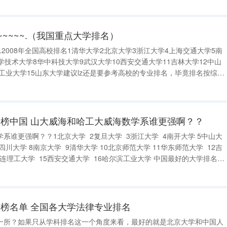
大学（具有西洋风格的
~~~~.（我国重点大学排名）
~.2008年全国高校排名1清华大学2北京大学3浙江大学4上海交通大学5南
学技术大学8华中科技大学9武汉大学10西安交通大学11吉林大学12中山
滨工业大学15山东大学建议lz还是要参考高校的专业排名，毕竟排名按综合
力及专业排名_194.html（这个非常全也很细,共6页）2005-2008高校
榜中国 山大威海和哈工大威海数学系谁更强啊？？
系谁更强啊？？1北京大学 2复旦大学 3浙江大学 4南开大学 5中山大
四川大学 8南京大学 9清华大学 10北京师范大学 11华东师范大学 12吉
大连理工大学 15西安交通大学 16哈尔滨工业大学 中国最好的大学排名清
名、管理学第1名、医学第2名北京大学研究1型、理学第1名
榜名单 全国各大学法律专业排名
一所？如果只从学科排名这一个角度来看，最好的就是北京大学和中国人