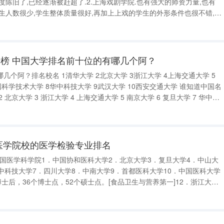
度陈旧了,已经逐渐被赶超了.2.上海戏剧学院.也有强大的师资力量,也有
生人数很少,学生整体质量很好,再加上上戏的学生的外形条件也很不错,就
院.与前两所学校一样,有着好的师资力量,但是最近几年才从专科院校升为本
传
榜 中国大学排名前十位的有哪几个阿？
1清华大学 2北京大学 3浙江大学 4上海交通大学 5
 北京大学 3 浙江大学 4 上海交通大学 5 南京大学 6 复旦大学 7 华中科
医学院校的医学检验专业排名
+中国医学科学院1．中国协和医科大学2．北京大学3．复旦大学4．中山大
中科技大学7．四川大学8．中南大学9．首都医科大学10．中国医科大学
博士后，36个博士点，52个硕士点。[食品卫生与营养第一]12．浙江大学
，54个硕士点。13．南方医科大学概况3个博士后，36个博士点，50个硕