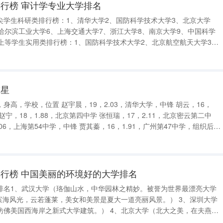
行榜 审计学专业大学排名
尖学生科研类排行榜：1、清华大学2、国防科学技术大学3、北京大学
哈尔滨工业大学6、上海交通大学7、浙江大学8、南京大学9、中国科学
上等学生实用类排行榜：1、国防科学技术大学2、北京航空航天大学3、
理工大学5、山西大学6、传-智专修学院7、长春理工大学8、河南大学
庆理工大学
球星
身高，学校，位置 赵宇晨，19，2.03，清华大学，中锋 胡云，16，
赵宁，18，1.88，北京第四中学 张恒瑞，17，2.11，北京密云第二中
.06，上海第54中学，中锋 贾其蓁，16，1.91，广州第47中学，组织后卫
密云第二中学 杨大鹏，14，1.96，广州第47中
行榜 中国美丽的环境好的大学排名
排名1、武汉大学（珞伽山水，中华园林之精妙。被誉为世界最漂亮大学
滨海风光，云若蓬莱，美女和美景是夏大一道亮丽风景。） 3、深圳大学
仿佛美国西海岸之新式大学建筑。） 4、北京大学（北大之美，在夫燕园
名一湖。） 5、清华大学（水木清华，荷塘月色，竭尽玲珑剔透，尽显规