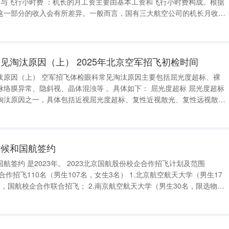
这一部分的收入会有所差异。一般而言，国有三大航空公司的机长月收入
一些规模较小的航空公司，如川航、夏航、海航等，机长的月收入可能在7
见淘汰原因（上） 2025年北京空军招飞初检时间
淘汰原因主要包括屈光度超标、裸
视、晶体混浊等 。具体如下： 屈光度超标 屈光度超标
淘汰原因之一，具体包括近视屈光度超标、复性近视散光、复性远视散
光度超标等类型。空军对屈光度的要求远严于民航，导致其淘汰率显著高
招飞对屈光
时候和国航签约
2023北京国航股份校企合作招飞计划及范围
飞； 2.南京航空航天大学（男生30名，限选物理
生35名，含中飞院在京自招计