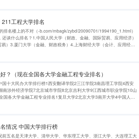
211工程大学排名
上的不对（-b.com/mbagk/zybd/20090701/1994190_1.html）
，还谈什么排名？1.中国人民大学（财政、金融、国际贸易、应用经济）
贸易）3.厦门大学（金融、财政税务）4.上海财经大学（会计、应用经济
经济学、金融学）6.中南财经政法大学（财税、会计、金融、知识产权
最好？（现在全国各大学金融工程专业排名）
中国十大民办大学排行榜1西安翻译学院2三江学院3南昌理工学院4西安
湖南涉外经济学院7北京城市学院8北京吉利大学9江西城市职业学院10山
全国各大学金融工程专业排名1复旦大学2北京大学3南开大学4中国人民
大学7西南财经大学8武汉大学9苏州大学10暨南大学11东北财经大学12
政法大学
名情况 中国大学排行榜
况前五名是天津大学、清华大学、华东理工大学、浙江大学、大连理工大