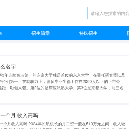
南
招生简章
特殊招生
什么名字
字3年连续独占第一的东京大学独居首位的东京大学，在受托研究费以及
中位列第一。在就职力上，很多毕业生都工作在2000人以上的上市公
差距，独领风骚。第2位的是庆应私塾大学、第3位是京都大学，前三名的
大学在去年创立150周年之际，获得的外部投资已经超过100亿日元。
其强势一面，在教育力上，
一个月 收入高吗
长的月工资一般在510万元之间，收入较