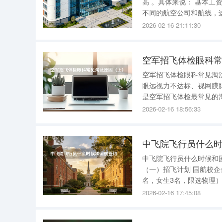
高 。具体来说： 基本工资与飞行小时费 ：机长的月工资主要由基本工资和飞行小时费构成。根据
不同的航空公司和航线，
在5万至8万元之间。而
2026-02-16 21:11:30
万至10万元之间。
空军招飞体检眼科常
空军招飞体检眼科常见淘汰原因（上） 空军招飞体检眼科常见
眼远视力不达标、视网膜脉络膜异常、隐斜
是空军招飞体检最常见的
光、混合性散光和远视屈
2026-02-16 18:56:33
于民航招飞。例如，民航
中飞院飞行员什么
中飞院飞行员什么时候和国航签约 是2023年。 
（一）招飞计划 国航校企合作招飞110名（男生107名，女生3名） 1.北京航空航天大学（男生17
名，女生3名，限选物理），国航校企合作联合招
或化学），国航校企合作联合招飞； 3.中国民用航空飞行学院（男
2026-02-16 17:45:08
划5名，限选