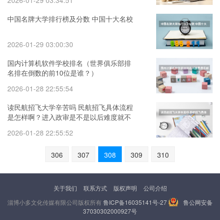
2026-01-29 03:34:51
中国名牌大学排行榜及分数 中国十大名校
2026-01-29 03:00:30
国内计算机软件学校排名（世界俱乐部排
名排在倒数的前10位是谁？）
2026-01-28 22:55:54
读民航招飞大学辛苦吗 民航招飞具体流程
是怎样啊？进入政审是不是以后难度就不
大啦？朋友是应届大学本科生。请了解的
2026-01-28 22:55:52
高人指点啊
306
307
308
309
310
关于我们
联系方式
版权声明
公司介绍
淄博小多文化传媒有限公司版权所有
鲁ICP备16035141号-27
鲁公网安备
37030302000927号