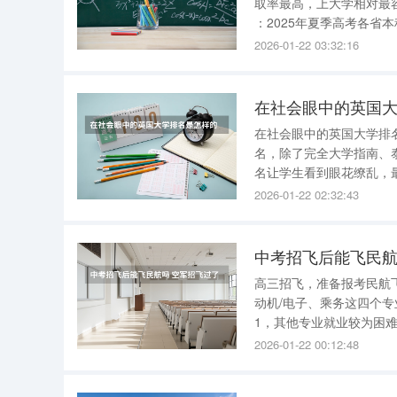
取率最高，上大学相对最容易，其本科录取率达
：2025年夏季高考各
取率高的省份考生上本科
2026-01-22 03:32:16
本科的难度更高。
在社会眼中的英国大
在社会眼中的英国大学排
名，除了完全大学指南、
名让学生看到眼花缭乱，
认的、对申请英国硕士最
2026-01-22 02:32:43
(ResearchAssessment
中考招飞后能飞民航
高三招飞，准备报考民航
动机/电子、乘务这四个专
1，其他专业就业较为困
的招生，属于提前录取，
2026-01-22 00:12:48