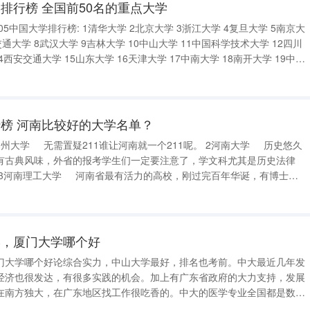
排行榜 全国前50名的重点大学
05中国大学排行榜: 1清华大学 2北京大学 3浙江大学 4复旦大学 5南京大
通大学 8武汉大学 9吉林大学 10中山大学 11中国科学技术大学 12四川
4西安交通大学 15山东大学 16天津大学 17中南大学 18南开大学 19中国
大学 21东南大学 22厦门大学 23北京航空航天大学
榜 河南比较好的大学名单？
州大学 无需置疑211谁让河南就一个211呢。 2河南大学 历史悠久
有古典风味，外省的报考学生们一定要注意了，学文科尤其是历史法律
 3河南理工大学 河南省最有活力的高校，刚过完百年华诞，有博士学
养出了河南省第一位两院院士张铁岗，现在已经有一些专业在一本招生，
两
学，厦门大学哪个好
门大学哪个好论综合实力，中山大学最好，排名也考前。中大最近几年发
经济也很发达，有很多实践的机会。加上有广东省政府的大力支持，发展
在南方独大，在广东地区找工作很吃香的。中大的医学专业全国都是数一
专业，中大的附属医院的就诊量仅此于北京的协和医院。中大还有比较好