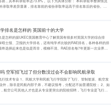
73.8% 。以下为具体分析： 本科录取率整体情况
省本科录取率差异显著，排名靠前的省份录取率远高于排名靠后的省份。录
的机会更大，升学难度相对较低；录取率低的省份考生竞争压力更大，上
学排名是怎样的 英国前十的大学
名是怎样的据UKEC英国教育中心了解英国有很多对英国大学的综合排
泰晤士报、卫报的大学排名，还有纯学术比较的RAE排名，各种各样的排
最终选择起来也是似是而非，模糊不清。RAE排名每7年更新一次业界公
具指导作用的，是英国大学最新研究评估考核
Exercise，简称RAE)。R
吗 空军招飞过了但分数没过会不会影响民航录取
飞行技术专业 1、民航大学和民航飞行学院除了飞行、管制签派、航空发
业外，除非是民航内部子弟，不建议报考，分配还不如普通院校； 2、如
难，航空公司其他人才也是从专业更突出的院校招聘，飞行专业是飞行员
入学后专业课较为特殊，也就是说毕业后不选择飞行，基本等于白上4
年，少数可以转为签派专业； 3、现在航空公司