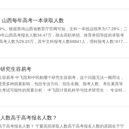
经济类，像岭南学院里面的专业，
 山西每年高考一本录取人数
89%。根据查询山西省教育厅官网可知，文科一本线达线率为17.28%；二
023年山西高考报名人数34.47万，除去高职单招、体育单招等提前录取考
高考人数为29.23万，其中文科报考人数68841人，理科报考人数161794
人，体育类考生约1.2万人，艺术类考生约5万人。 山西高考本科录取率 37%。 根据精英
个研究生容易考
这个问题无法一概而论，
度受多种因素影响，包括专业方向、招生名额、报考人数、考生素质等
： 中飞院计算机科学与技术研究生 ： 专业特色
业前景而知名，重点培养复合型工程技术人才，兼备计算机科学与技术的
取人数高于高考报名人数？
招录取人数高于高考报名人数的原因在于宁