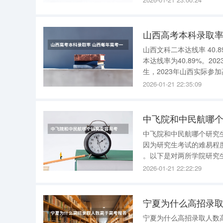
的专业就是数学类的或者
山西高考本科录取率
山西文科二本达线率 40.
本达线率为40.89%。2
生，2023年山西实际参加
2026-01-21 22:35:09
中飞院和中民航哪
中飞院和中民航哪个研究生容易考 中飞院和中民航哪个研究生容易考，
因为研究生考试的难易程
。以下是对两所学院研究生考试可能性的简要分析
：该项目以广受好评的就
2026-01-21 22:22:29
基本理论、方法和技
宁夏为什么高招录
宁夏为什么高招录取人数高于高考报名人数？ 宁夏高