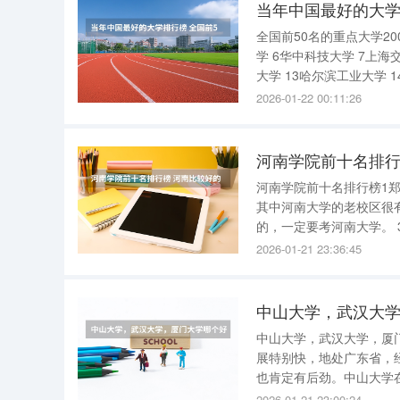
当年中国最好的大学
全国前50名的重点大学20
学 6华中科技大学 7上海交
大学 13哈尔滨工业大学 1
协和医科大学 20北京师范
2026-01-22 00:11:26
河南学院前十名排行
河南学院前十名排行榜1郑
其中河南大学的老校区很
的，一定要考河南大学。
位，硕士学位授权点，培
2026-01-21 23:36:45
将来会更多。河南省只有
中山大学，武汉大
中山大学，武汉大学，厦
展特别快，地处广东省，
也肯定有后劲。中山大学
数二的，特别是临床医学
2026-01-21 23:00:24