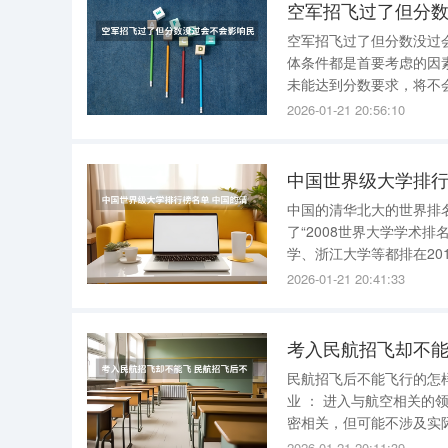
空军招飞过了但分
空军招飞过了但分数没过
体条件都是首要考虑的因
未能达到分数要求，将不会被录取。 至于民航招飞，情况稍有不
飞，也不会因此影响其参
2026-01-21 20:56:10
达到他们设定的分数要求
中国世界级大学排行
中国的清华北大的世界排
了“2008世界大学学术
学、浙江大学等都排在20
1100.00北京大学299.3
2026-01-21 20:41:33
京大学77
考入民航招飞却不能
民航招飞后不能飞行的怎样转专业 民航招飞后因故不能飞行的学生，可
业 ： 进入与航空相关的领域 ： 航空公司、飞机制造商及航空维修公司 ：这些领域依然与飞行紧
密相关，但可能不涉及实际的飞行操作。 安全培训和咨询 
2026-01-21 20:11:39