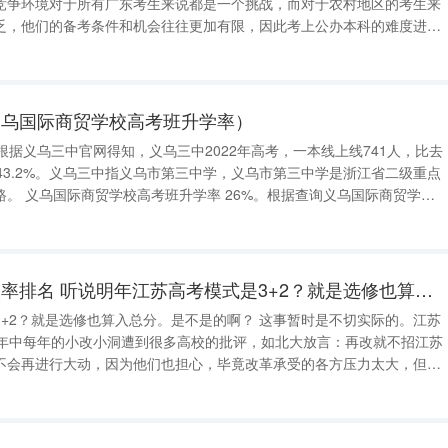
竞争环境对于所有广东考生来说都是一个挑战，而对于农村地区的考生来
乏，他们的备考条件和机会往往更加有限，因此考上公办本科的难度进一
办本科
义乌国际商贸学校高考班升学率）
。根据义乌三中官网得知，义乌三中2022年高考，一本线上线741人，比去
43.2%。义乌三中指义乌市第三中学，义乌市第三中学是浙江省二级重点
乌国际商贸学校
人，专升本报名人数718人，专升本率达到26%。义乌国际商贸学校创办于
广州高考低分段录取率排名 听说明年江苏高考模式是3+2？就是选修也算入总分。是不是的啊？
+2？就是选修也算入总分。是不是的啊？ 这事暂时是不切实际的。江苏
3年中每年的小改小洞遭到很多高校的批评，如北大放言：再改就不招江苏
不会再进行大动，因为他们也担心，毕竟改革承受的各方压力太大，但也
要完善的。再者，09年和10年的小高考制度就变化了，10年的3月份，
年选修也算入总分