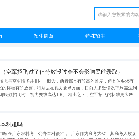
南
招生简章
特殊招生
飞（空军招飞过了但分数没过会不会影响民航录取）
航招飞与空军招飞并非同一概念，两者都具有较高的难度，但具体要求有
飞的标准有所放宽，特别是在视力要求方面，目前大多数情况下只需达到
，视力要求高达1.5。 相比之下，空军招飞的标准更为严
体条件和学习成绩外，还要求考生具备良好的心理素质和坚韧的意志力。
复杂的体检和心理测试
办本科难吗
，其高考人数众