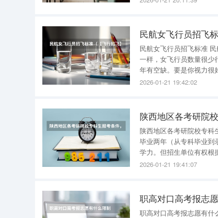
民航女飞行员招飞标准 民航女飞行员招飞标准解说如下 基本没希望。。。女飞行员和男飞行员不
一样，女飞行员数量很少
年有空缺。要是你视力很
术是不行的。当然他问你你说没
2026-01-21 19:42:02
空-通航转民航-91部转1
陕西地区各考研院校专科生报考条件，建议收藏~ 
毕业两年（从专科毕业到
学力。但招生单位有权根
生在选择报考院校前，应
2026-01-21 19:41:07
职高对口高考报志
职高对口高考报志愿有什么限制 