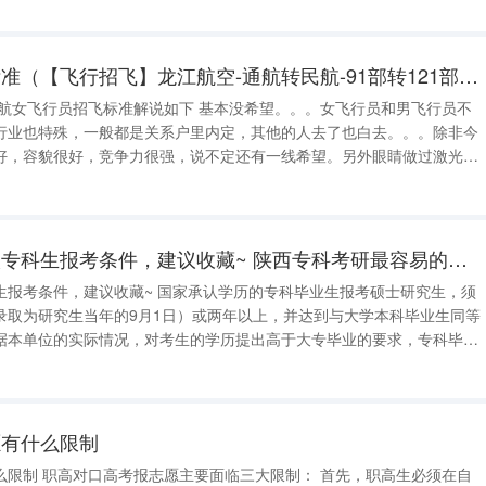
民航女飞行员招飞标准（【飞行招飞】龙江航空-通航转民航-91部转121部（大专）自费飞行员正式启动！男女不限(预测））
行业也特殊，一般都是关系户里内定，其他的人去了也白去。。。除非今
好，容貌很好，竞争力很强，说不定还有一线希望。另外眼睛做过激光手
做过，看眼底也没看出来，就平安无事了。 【飞行招飞】龙江航
21部（大专）自
陕西地区各考研院校专科生报考条件，建议收藏~ 陕西专科考研最容易的学校
国家承认学历的专科毕业生报考硕士研究生，须
录取为研究生当年的9月1日）或两年以上，并达到与大学本科毕业生同等
据本单位的实际情况，对考生的学历提出高于大专毕业的要求，专科毕业
向当地招生部门查询，确认所报单位是否允许专科毕业生报考。以下是陕
西地区部分考研院校专科生报考条件： 西
愿有什么限制
职高对口高考报志愿主要面临三大限制： 首先，职高生必须在自