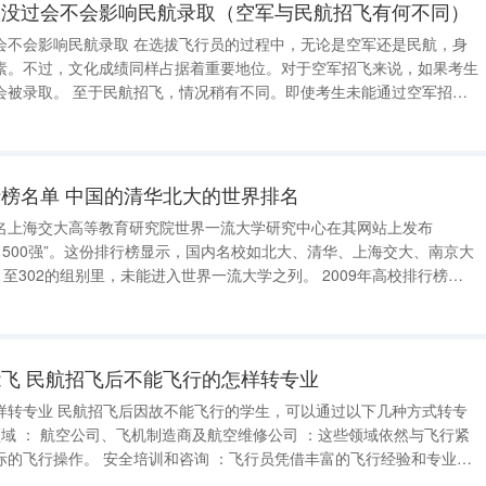
数没过会不会影响民航录取（空军与民航招飞有何不同）
会不会影响民航录取 在选拔飞行员的过程中，无论是空军还是民航，身
素。不过，文化成绩同样占据着重要地位。对于空军招飞来说，如果考生
同。即使考生未能通过空军招
加民航院校的录取。然而，民航院校同样有着严格的录取标准，考生必须
。若未能达到这些分数线，同样
榜名单 中国的清华北大的世界排名
名上海交大高等教育研究院世界一流大学研究中心在其网站上发布
排名500强”。这份排行榜显示，国内名校如北大、清华、上海交大、南京大
1至302的组别里，未能进入世界一流大学之列。 2009年高校排行榜
3清华大学388.75浙江大学485.25复旦大学580.95上海交通大学680.09南
飞 民航招飞后不能飞行的怎样转专业
以通过以下几种方式转专
：飞行员凭借丰富的飞行经验和专业知
识，可以为航空公司或其他机构提供安全培训和咨询服务。 转行进入其他行业 ：